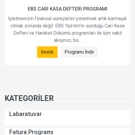
EBS CARİ KASA DEFTERİ PROGRAMI
EBS HAR
izin finansal süreçlerini yönetmek artık karmaşık
Harcam
zorunda değil. EBS Yazılım'ın sunduğu Cari Kasa
harca
ri ve Hareket Dökümü programları ile tüm nakit
akışınızı, bo...
İncele
Programı İndir
KATEGORILER
Labaratuvar
Fatura Programı