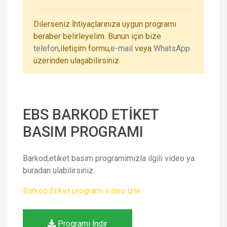
Dilerseniz İhtiyaçlarınıza uygun programı
beraber belirleyelim. Bunun için bize
telefon
,iletişim formu,
e-mail
veya
WhatsApp
üzerinden ulaşabilirsiniz.
EBS BARKOD ETİKET
BASIM PROGRAMI
Barkod
,
etiket
basım
programımızla
ilgili
video
ya
buradan
ulabilirsiniz
.
Barkod
Etiket
programı
video
izle
Programı İndir