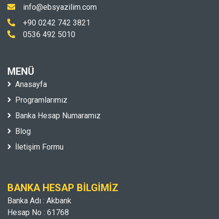
info@ebsyazilim.com
+90 0242 742 3821
0536 492 5010
MENÜ
Anasayfa
Programlarımız
Banka Hesap Numaramız
Blog
İletişim Formu
BANKA HESAP BILGIMIZ
Banka Adı : Akbank
Hesap No : 61768