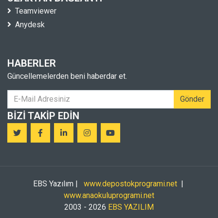
Teamviewer
Anydesk
HABERLER
Güncellemelerden beni haberdar et.
Gönder
BIZI TAKIP EDIN
EBS Yazılım |
www.depostokprogrami.net
|
www.anaokuluprogrami.net
2003 - 2026
EBS YAZILIM