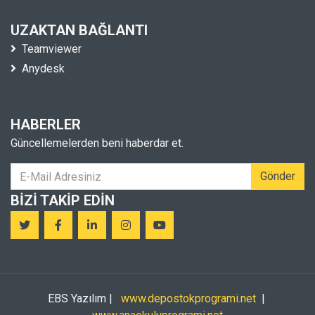
UZAKTAN BAĞLANTI
Teamviewer
Anydesk
HABERLER
Güncellemelerden beni haberdar et.
Gönder
BIZI TAKIP EDIN
EBS Yazılım |
www.depostokprogrami.net
|