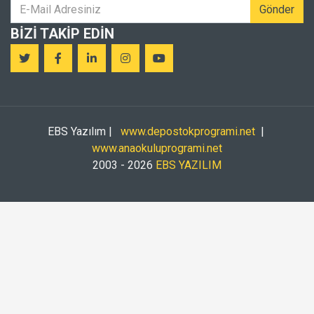
Gönder
BIZI TAKIP EDIN
EBS Yazılım |
www.depostokprogrami.net
|
www.anaokuluprogrami.net
2003 - 2026
EBS YAZILIM