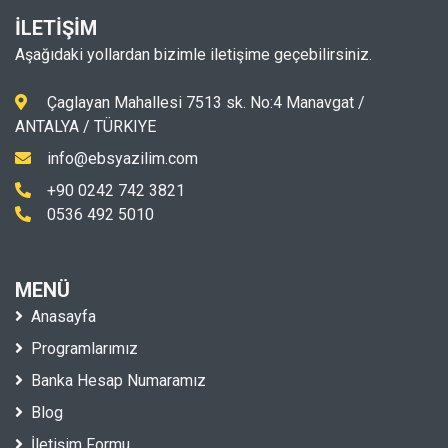
İLETİŞİM
Aşağıdaki yollardan bizimle iletişime geçebilirsiniz.
Çaglayan Mahallesi 7513 sk. No:4 Manavgat /
ANTALYA / TÜRKIYE
info@ebsyazilim.com
+90 0242 742 3821
0536 492 5010
MENÜ
Anasayfa
Programlarımız
Banka Hesap Numaramız
Blog
İletişim Formu