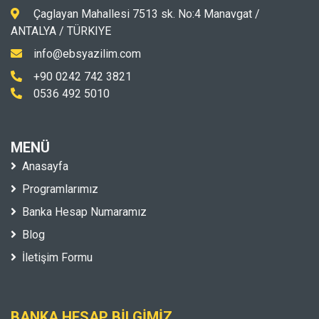
Çaglayan Mahallesi 7513 sk. No:4 Manavgat /
ANTALYA / TÜRKIYE
info@ebsyazilim.com
+90 0242 742 3821
0536 492 5010
MENÜ
Anasayfa
Programlarımız
Banka Hesap Numaramız
Blog
İletişim Formu
BANKA HESAP BILGIMIZ