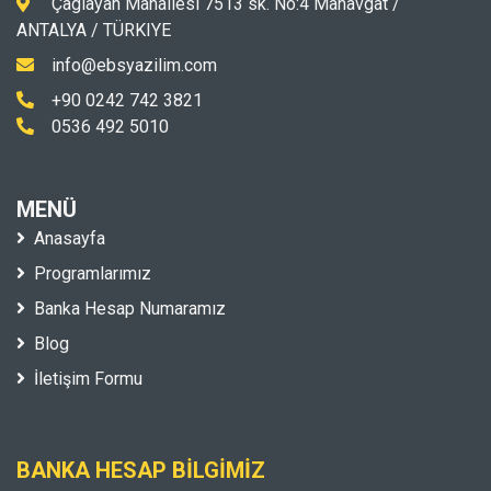
Çaglayan Mahallesi 7513 sk. No:4 Manavgat /
ANTALYA / TÜRKIYE
info@ebsyazilim.com
+90 0242 742 3821
0536 492 5010
MENÜ
Anasayfa
Programlarımız
Banka Hesap Numaramız
Blog
İletişim Formu
BANKA HESAP BILGIMIZ