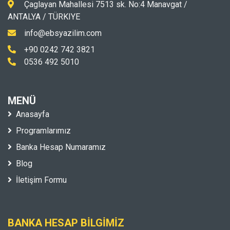
Çaglayan Mahallesi 7513 sk. No:4 Manavgat /
ANTALYA / TÜRKIYE
info@ebsyazilim.com
+90 0242 742 3821
0536 492 5010
MENÜ
Anasayfa
Programlarımız
Banka Hesap Numaramız
Blog
İletişim Formu
BANKA HESAP BILGIMIZ