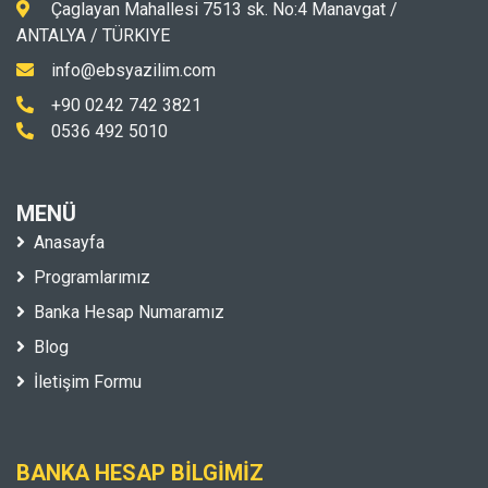
Çaglayan Mahallesi 7513 sk. No:4 Manavgat /
ANTALYA / TÜRKIYE
info@ebsyazilim.com
+90 0242 742 3821
0536 492 5010
MENÜ
Anasayfa
Programlarımız
Banka Hesap Numaramız
Blog
İletişim Formu
BANKA HESAP BILGIMIZ