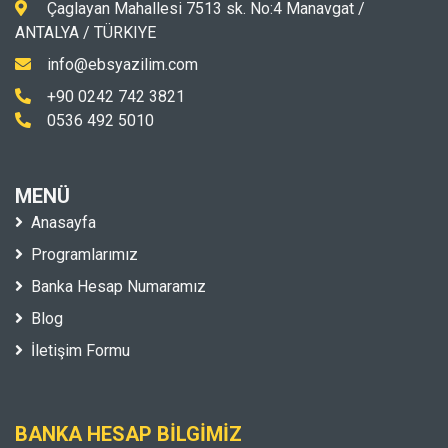
Çaglayan Mahallesi 7513 sk. No:4 Manavgat /
ANTALYA / TÜRKIYE
info@ebsyazilim.com
+90 0242 742 3821
0536 492 5010
MENÜ
Anasayfa
Programlarımız
Banka Hesap Numaramız
Blog
İletişim Formu
BANKA HESAP BILGIMIZ