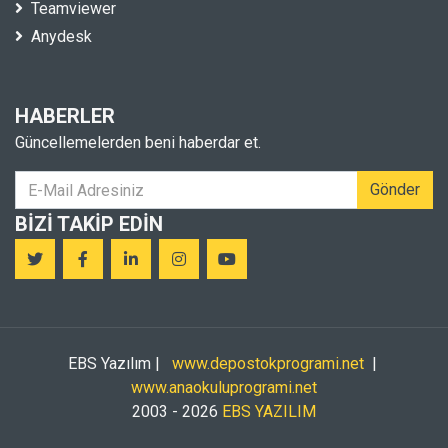
Teamviewer
Anydesk
HABERLER
Güncellemelerden beni haberdar et.
Gönder
BIZI TAKIP EDIN
EBS Yazılım |
www.depostokprogrami.net
|
www.anaokuluprogrami.net
2003 - 2026
EBS YAZILIM