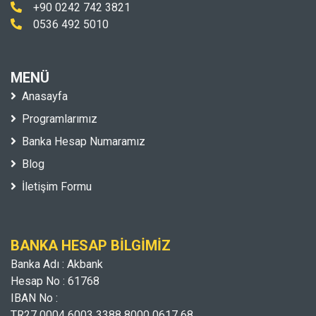
+90 0242 742 3821
0536 492 5010
MENÜ
Anasayfa
Programlarımız
Banka Hesap Numaramız
Blog
İletişim Formu
BANKA HESAP BILGIMIZ
Banka Adı : Akbank
Hesap No : 61768
IBAN No :
TR27 0004 6003 3388 8000 0617 68