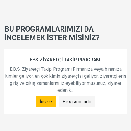
BU PROGRAMLARIMIZI DA
İNCELEMEK İSTER MİSİNİZ?
EBS ZİYARETÇİ TAKİP PROGRAMI
.S. Ziyaretçi Takip Programı Firmanıza veya binanıza
Oto 
r geliyor, en çok kimin ziyaretçisi geliyor, ziyaretçilerin
iş ve çıkış zamanlarını izleyebiliyor musunuz, ziyaret
eden k...
İncele
Programı İndir