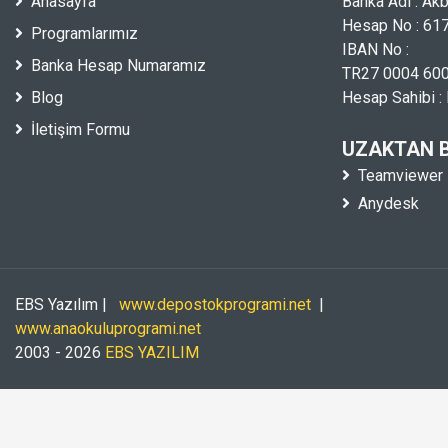
Anasayfa
Banka Adı : Ak
Hesap No : 61
Programlarımız
IBAN No :
Banka Hesap Numaramız
TR27 0004 600
Blog
Hesap Sahibi 
İletişim Formu
UZAKTAN 
Teamviewer
Anydesk
EBS Yazılım |
www.depostokprogrami.net
|
www.anaokuluprogrami.net
2003 - 2026
EBS YAZILIM