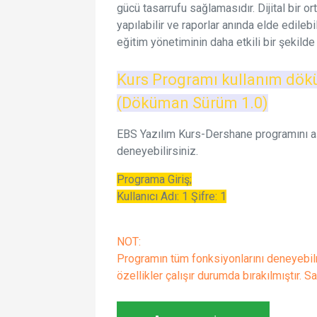
gücü tasarrufu sağlamasıdır. Dijital bir o
yapılabilir ve raporlar anında elde edileb
eğitim yönetiminin daha etkili bir şekild
Kurs
Programı
kullanım
dök
(
Döküman
Sürüm
1.0)
EBS Yazılım Kurs-Dershane programını aşa
deneyebilirsiniz.
Programa Giriş;
Kullanıcı Adı: 1 Şifre: 1
NOT:
Programın tüm fonksiyonlarını deneyebi
özellikler çalışır durumda bırakılmıştır. S