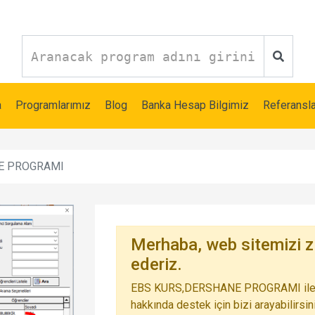
a
Programlarımız
Blog
Banka Hesap Bilgimiz
Referansla
E PROGRAMI
Merhaba, web sitemizi zi
ederiz.
EBS KURS,DERSHANE PROGRAMI ile ilgi
hakkında destek için bizi arayabilirsin