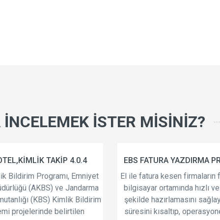
İNCELEMEK İSTER MİSİNİZ?
ATURA YAZDIRMA PROGRAMI
EBS OTO SERVİS BAKI
PROGRAMI
atura kesen firmaların faturalarını
yar ortamında hızlı ve kolay bir
Oto Servis Bakım Takip 
e hazırlamasını sağlayan işlem
otomobil servisleri için ö
i kısaltıp, operasyonel yükleri
tasarlanmış bir yazılımd