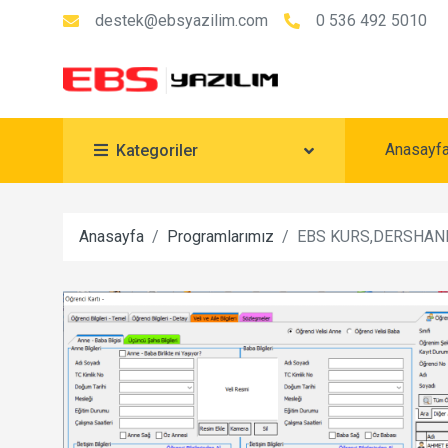
destek@ebsyazilim.com
0 536 492 5010
Anasayf
Kategoriler
Anasayfa
Programlarımız
EBS KURS,DERSHAN