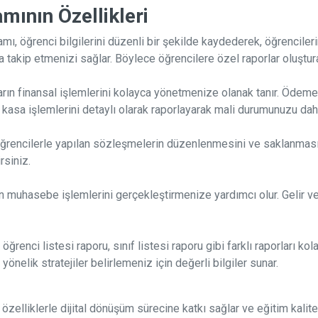
ının Özellikleri
mı, öğrenci bilgilerini düzenli bir şekilde kaydederek, öğrencil
 takip etmenizi sağlar. Böylece öğrencilere özel raporlar oluşturar
rın finansal işlemlerini kolayca yönetmenize olanak tanır. Ödemel
a, kasa işlemlerini detaylı olarak raporlayarak mali durumunuzu daha
ğrencilerle yapılan sözleşmelerin düzenlenmesini ve saklanmasını 
rsiniz.
muhasebe işlemlerini gerçekleştirmenize yardımcı olur. Gelir ve 
öğrenci listesi raporu, sınıf listesi raporu gibi farklı raporları k
elik stratejiler belirlemeniz için değerli bilgiler sunar.
zelliklerle dijital dönüşüm sürecine katkı sağlar ve eğitim kalites