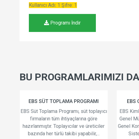
Kullanıcı Adı: 1 Şifre: 1
Programı İndir
BU PROGRAMLARIMIZI DA 
MI
EBS OTEL,KİMLİK TAKİP 4.0.4
EBS F
playıcı
EBS Kimlik Bildirim Programı, Emniyet
El ile f
re
Genel Müdürlüğü (AKBS) ve Jandarma
bilgisa
iciler
Genel Komutanlığı (KBS) Kimlik Bildirim
şekild
,...
Sistemi projelerinde belirtilen
süresin